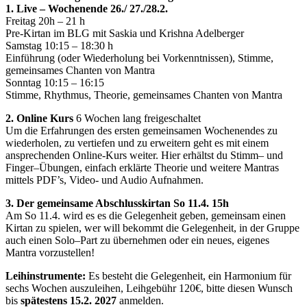
1. Live – Wochenende 26./ 27./28.2.
Freitag 20h – 21 h
Pre-Kirtan im BLG mit Saskia und Krishna Adelberger
Samstag 10:15 – 18:30 h
Einführung (oder Wiederholung bei Vorkenntnissen), Stimme,
gemeinsames Chanten von Mantra
Sonntag 10:15 – 16:15
Stimme, Rhythmus, Theorie, gemeinsames Chanten von Mantra
2. Online Kurs
6 Wochen lang freigeschaltet
Um die Erfahrungen des ersten gemeinsamen Wochenendes zu
wiederholen, zu vertiefen und zu erweitern geht es mit einem
ansprechenden Online-Kurs weiter. Hier erhältst du Stimm– und
Finger–Übungen, einfach erklärte Theorie und weitere Mantras
mittels PDF’s, Video- und Audio Aufnahmen.
3. Der gemeinsame Abschlusskirtan So 11.4. 15h
Am So 11.4. wird es es die Gelegenheit geben, gemeinsam einen
Kirtan zu spielen, wer will bekommt die Gelegenheit, in der Gruppe
auch einen Solo–Part zu übernehmen oder ein neues, eigenes
Mantra vorzustellen!
Leihinstrumente:
Es besteht die Gelegenheit, ein Harmonium für
sechs Wochen auszuleihen, Leihgebühr 120€, bitte diesen Wunsch
bis
spätestens 15.2. 2027
anmelden.