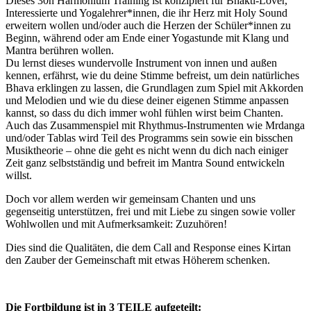
Dieses 30h Harmonium Training ist konzipiert für Bhakti-Lover,
Interessierte und Yogalehrer*innen, die ihr Herz mit Holy Sound
erweitern wollen und/oder auch die Herzen der Schüler*innen zu
Beginn, während oder am Ende einer Yogastunde mit Klang und
Mantra berühren wollen.
Du lernst dieses wundervolle Instrument von innen und außen
kennen, erfährst, wie du deine Stimme befreist, um dein natürliches
Bhava erklingen zu lassen, die Grundlagen zum Spiel mit Akkorden
und Melodien und wie du diese deiner eigenen Stimme anpassen
kannst, so dass du dich immer wohl fühlen wirst beim Chanten.
Auch das Zusammenspiel mit Rhythmus-Instrumenten wie Mrdanga
und/oder Tablas wird Teil des Programms sein sowie ein bisschen
Musiktheorie – ohne die geht es nicht wenn du dich nach einiger
Zeit ganz selbstständig und befreit im Mantra Sound entwickeln
willst.
Doch vor allem werden wir gemeinsam Chanten und uns
gegenseitig unterstützen, frei und mit Liebe zu singen sowie voller
Wohlwollen und mit Aufmerksamkeit: Zuzuhören!
Dies sind die Qualitäten, die dem Call and Response eines Kirtan
den Zauber der Gemeinschaft mit etwas Höherem schenken.
Die Fortbildung ist in 3 TEILE aufgeteilt: