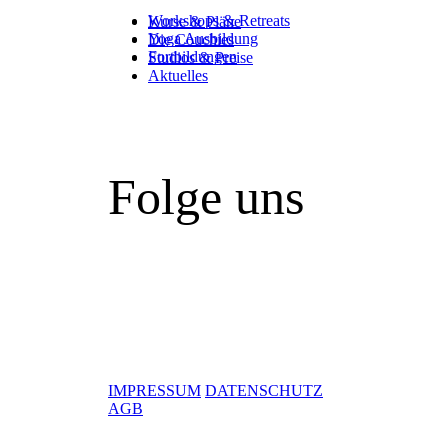
Workshops & Retreats
Kurse & Pläne
Yoga Ausbildung
Die Couchies
Fortbildungen
Studios & Preise
Aktuelles
Folge uns
IMPRESSUM
DATENSCHUTZ
AGB