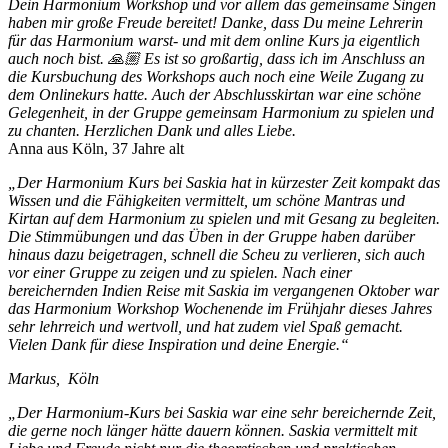
Dein Harmonium Workshop und vor allem das gemeinsame Singen
haben mir große Freude bereitet! Danke, dass Du meine Lehrerin
für das Harmonium warst- und mit dem online Kurs ja eigentlich
auch noch bist. 🙏🏼 Es ist so großartig, dass ich im Anschluss an
die Kursbuchung des Workshops auch noch eine Weile Zugang zu
dem Onlinekurs hatte. Auch der Abschlusskirtan war eine schöne
Gelegenheit, in der Gruppe gemeinsam Harmonium zu spielen und
zu chanten. Herzlichen Dank und alles Liebe.
Anna aus Köln, 37 Jahre alt
„Der Harmonium Kurs bei Saskia hat in kürzester Zeit kompakt das
Wissen und die Fähigkeiten vermittelt, um schöne Mantras und
Kirtan auf dem Harmonium zu spielen und mit Gesang zu begleiten.
Die Stimmübungen und das Üben in der Gruppe haben darüber
hinaus dazu beigetragen, schnell die Scheu zu verlieren, sich auch
vor einer Gruppe zu zeigen und zu spielen. Nach einer
bereichernden Indien Reise mit Saskia im vergangenen Oktober war
das Harmonium Workshop Wochenende im Frühjahr dieses Jahres
sehr lehrreich und wertvoll, und hat zudem viel Spaß gemacht.
Vielen Dank für diese Inspiration und deine Energie.“
Markus, Köln
„Der Harmonium-Kurs bei Saskia war eine sehr bereichernde Zeit,
die gerne noch länger hätte dauern können. Saskia vermittelt mit