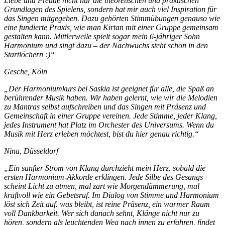
Liebe und Freude nicht nur die theoretischen und praktischen
Grundlagen des Spielens, sondern hat mir auch viel Inspiration für
das Singen mitgegeben. Dazu gehörten Stimmübungen genauso wie
eine fundierte Praxis, wie man Kirtan mit einer Gruppe gemeinsam
gestalten kann. Mittlerweile spielt sogar mein 6-jähriger Sohn
Harmonium und singt dazu – der Nachwuchs steht schon in den
Startlöchern :)“
Gesche, Köln
„Der Harmoniumkurs bei Saskia ist geeignet für alle, die Spaß an
berührender Musik haben. Wir haben gelernt, wie wir die Melodien
zu Mantras selbst aufschreiben und das Singen mit Präsenz und
Gemeinschaft in einer Gruppe vereinen. Jede Stimme, jeder Klang,
jedes Instrument hat Platz im Orchester des Universums. Wenn du
Musik mit Herz erleben möchtest, bist du hier genau richtig.“
Nina, Düsseldorf
„Ein sanfter Strom von Klang durchzieht mein Herz, sobald die
ersten Harmonium-Akkorde erklingen. Jede Silbe des Gesangs
scheint Licht zu atmen, mal zart wie Morgendämmerung, mal
kraftvoll wie ein Gebetsruf. Im Dialog von Stimme und Harmonium
löst sich Zeit auf. was bleibt, ist reine Präsenz, ein warmer Raum
voll Dankbarkeit. Wer sich danach sehnt, Klänge nicht nur zu
hören, sondern als leuchtenden Weg nach innen zu erfahren, findet