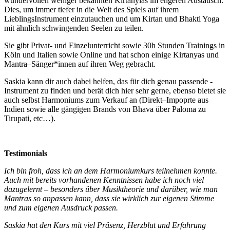
wundervollen weniger bekannten Kirtanyias im engeren Austausch.
Dies, um immer tiefer in die Welt des Spiels auf ihrem
LieblingsInstrument einzutauchen und um Kirtan und Bhakti Yoga
mit ähnlich schwingenden Seelen zu teilen.
Sie gibt Privat- und Einzelunterricht sowie 30h Stunden Trainings in
Köln und Italien sowie Online und hat schon einige Kirtanyas und
Mantra–Sänger*innen auf ihren Weg gebracht.
Saskia kann dir auch dabei helfen, das für dich genau passende -
Instrument zu finden und berät dich hier sehr gerne, ebenso bietet sie
auch selbst Harmoniums zum Verkauf an (Direkt–Impoprte aus
Indien sowie alle gängigen Brands von Bhava über Paloma zu
Tirupati, etc…).
Testimonials
Ich bin froh, dass ich an dem Harmoniumkurs teilnehmen konnte.
Auch mit bereits vorhandenen Kenntnissen habe ich noch viel
dazugelernt – besonders über Musiktheorie und darüber, wie man
Mantras so anpassen kann, dass sie wirklich zur eigenen Stimme
und zum eigenen Ausdruck passen.
Saskia hat den Kurs mit viel Präsenz, Herzblut und Erfahrung