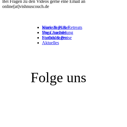
Bei Fragen zu den Videos gerne eine Email an
online[at]vishnuscouch.de
Kurse & Pläne
Workshops & Retreats
Die Couchies
Yoga Ausbildung
Studios & Preise
Fortbildungen
Aktuelles
Folge uns