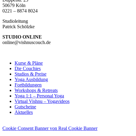
50679 Köln
0221 – 8874 8024
Studioleitung
Patrick Schölzke
STUDIO ONLINE
online@vishnuscouch.de
Kurse & Pläne
Die Couchies
Studios & Preise
Yoga Ausbildung
Fortbildungen
Workshops & Retreats
Yoga 1:1 – Personal Yoga
Virtual Vishnu – Yogavideos
Gutscheine
Aktuelles
Cookie Consent Banner von Real Cookie Banner