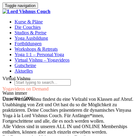
Toggle navigation
Kurse & Pläne
Die Couchies
Studios & Preise
Yoga Ausbildung
Fortbildungen
Workshops & Retreats
Yoga 1:1 – Personal Yoga
Virtual Vishnu – Yogavideos
Gutscheine
Aktuelles
Virtual Vishnu
Yogavideos on Demand
Wann immer
Du willst ^5000
Unter VirtualVishnu findest du eine Vielzahl von Klassen auf Abruf.
Unabhängig von Zeit und Ort hast du so die Möglichkeit zu
praktizieren. Deine Couchies präsentieren dir dynamisches Vinyasa
Yoga à la Lord Vishnus Couch. Für Anfänger*innen,
Fortgeschrittene und alle, die es noch werden wollen.
Alle Videos sind in unseren ALL IN und ONLINE Memberships
enthalten, können aber auch einzeln erworben werden.