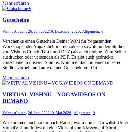
Mehr erfahren
+
Gutscheine
,
,
,
VishnusCouch
26. Juli 2022
16. Dezember 2025
Allgemein
0
Verschenke einen Gutschein Deiner Wahl für Yogastunden,
Workshops oder Yogazubehör – einzulösen sowohl in den Studios
von Vishnus Couch (BLG und DTZ) als auch Online. Zum Selber
ausdrucken oder versenden als PDF. Es gibt auch gedruckte
Gutscheine in unseren Studios. Komm einfach in einem unserer
Studios vorbei und kaufe deinen Gutschein vor Ort.
Mehr erfahren
+
VIRTUAL VISHNU – YOGAVIDEOS ON
DEMAND
,
,
,
VishnusCouch
26. Juni 2022
19. Mai 2026
Allgemein
0
Wir kommen auch zu dir nach Hause, wann immer Du willst. Unter
VirtualVishnu findest du eine Vielzahl von Klassen auf Abruf.