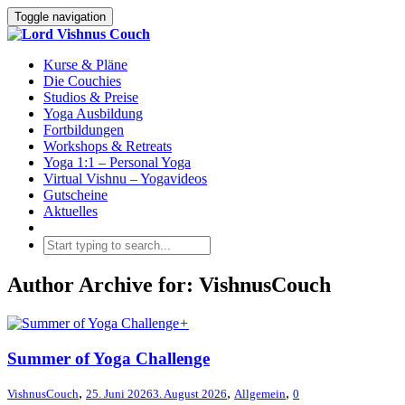
Toggle navigation
Kurse & Pläne
Die Couchies
Studios & Preise
Yoga Ausbildung
Fortbildungen
Workshops & Retreats
Yoga 1:1 – Personal Yoga
Virtual Vishnu – Yogavideos
Gutscheine
Aktuelles
Author Archive for: VishnusCouch
+
Summer of Yoga Challenge
,
,
,
VishnusCouch
25. Juni 2026
3. August 2026
Allgemein
0