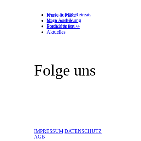
Workshops & Retreats
Kurse & Pläne
Yoga Ausbildung
Die Couchies
Fortbildungen
Studios & Preise
Aktuelles
Folge uns
IMPRESSUM
DATENSCHUTZ
AGB