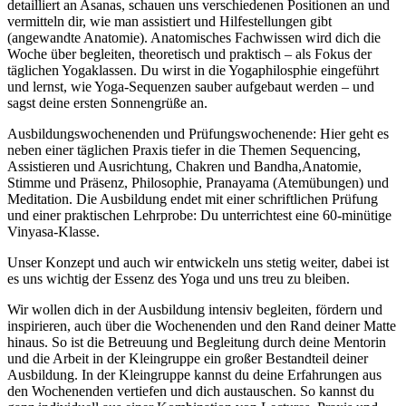
detailliert an Asanas, schauen uns verschiedenen Positionen an und
vermitteln dir, wie man assistiert und Hilfestellungen gibt
(angewandte Anatomie). Anatomisches Fachwissen wird dich die
Woche über begleiten, theoretisch und praktisch – als Fokus der
täglichen Yogaklassen. Du wirst in die Yogaphilosphie eingeführt
und lernst, wie Yoga-Sequenzen sauber aufgebaut werden – und
sagst deine ersten Sonnengrüße an.
Ausbildungswochenenden und Prüfungswochenende: Hier geht es
neben einer täglichen Praxis tiefer in die Themen Sequencing,
Assistieren und Ausrichtung, Chakren und Bandha,Anatomie,
Stimme und Präsenz, Philosophie, Pranayama (Atemübungen) und
Meditation. Die Ausbildung endet mit einer schriftlichen Prüfung
und einer praktischen Lehrprobe: Du unterrichtest eine 60-minütige
Vinyasa-Klasse.
Unser Konzept und auch wir entwickeln uns stetig weiter, dabei ist
es uns wichtig der Essenz des Yoga und uns treu zu bleiben.
Wir wollen dich in der Ausbildung intensiv begleiten, fördern und
inspirieren, auch über die Wochenenden und den Rand deiner Matte
hinaus. So ist die Betreuung und Begleitung durch deine Mentorin
und die Arbeit in der Kleingruppe ein großer Bestandteil deiner
Ausbildung. In der Kleingruppe kannst du deine Erfahrungen aus
den Wochenenden vertiefen und dich austauschen. So kannst du